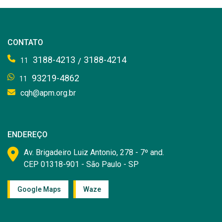
CONTATO
3188-4213
3188-4214
/
11
93219-4862
11
cqh@apm.org.br
ENDEREÇO
Av. Brigadeiro Luiz Antonio, 278 - 7º and.
CEP 01318-901 - São Paulo - SP
Google Maps
Waze