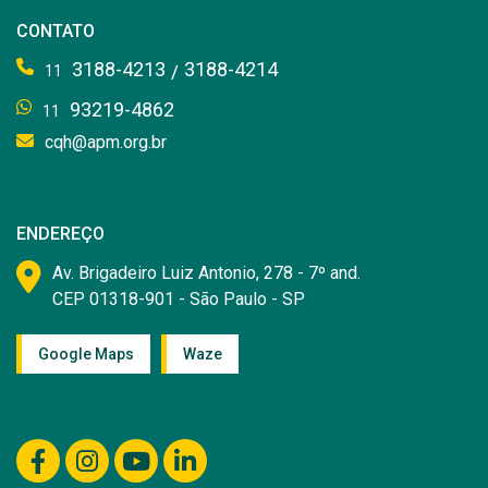
CONTATO
3188-4213
3188-4214
/
11
93219-4862
11
cqh@apm.org.br
ENDEREÇO
Av. Brigadeiro Luiz Antonio, 278 - 7º and.
CEP 01318-901 - São Paulo - SP
Google Maps
Waze