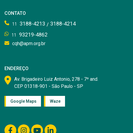
CONTATO
3188-4213
3188-4214
/
11
93219-4862
11
cqh@apm.org.br
ENDEREÇO
Av. Brigadeiro Luiz Antonio, 278 - 7º and.
CEP 01318-901 - São Paulo - SP
Google Maps
Waze