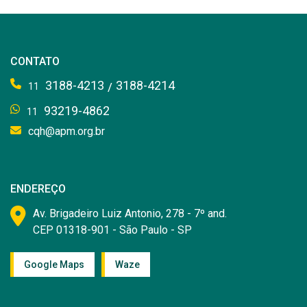
CONTATO
3188-4213
3188-4214
/
11
93219-4862
11
cqh@apm.org.br
ENDEREÇO
Av. Brigadeiro Luiz Antonio, 278 - 7º and.
CEP 01318-901 - São Paulo - SP
Google Maps
Waze