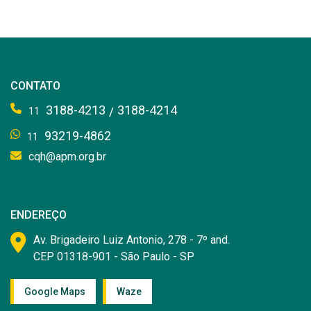
CONTATO
3188-4213
3188-4214
/
11
93219-4862
11
cqh@apm.org.br
ENDEREÇO
Av. Brigadeiro Luiz Antonio, 278 - 7º and.
CEP 01318-901 - São Paulo - SP
Google Maps
Waze