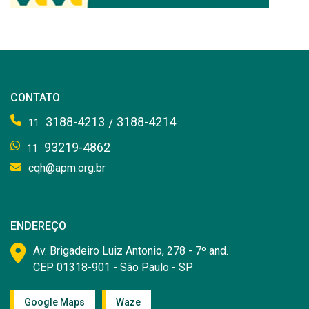
CONTATO
3188-4213
3188-4214
/
11
93219-4862
11
cqh@apm.org.br
ENDEREÇO
Av. Brigadeiro Luiz Antonio, 278 - 7º and.
CEP 01318-901 - São Paulo - SP
Google Maps
Waze