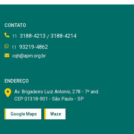
CONTATO
3188-4213
3188-4214
/
11
93219-4862
11
cqh@apm.org.br
ENDEREÇO
Av. Brigadeiro Luiz Antonio, 278 - 7º and.
CEP 01318-901 - São Paulo - SP
Google Maps
Waze