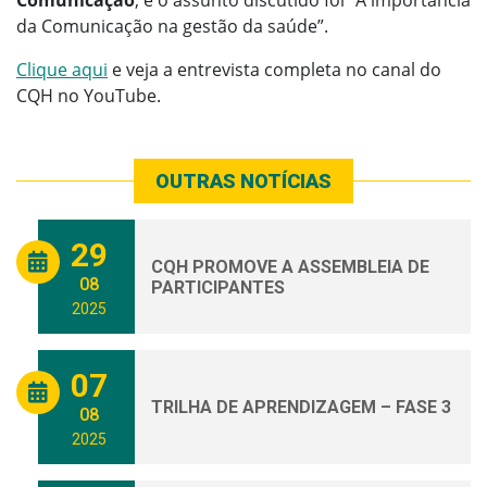
Comunicação
, e o assunto discutido foi “A importância
da Comunicação na gestão da saúde”.
Clique aqui
e veja a entrevista completa no canal do
CQH no YouTube.
OUTRAS NOTÍCIAS
29
CQH PROMOVE A ASSEMBLEIA DE
08
PARTICIPANTES
2025
07
TRILHA DE APRENDIZAGEM – FASE 3
08
2025