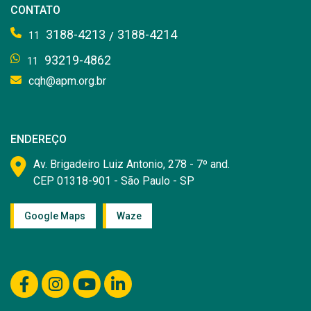
CONTATO
3188-4213
3188-4214
/
11
93219-4862
11
cqh@apm.org.br
ENDEREÇO
Av. Brigadeiro Luiz Antonio, 278 - 7º and.
CEP 01318-901 - São Paulo - SP
Google Maps
Waze