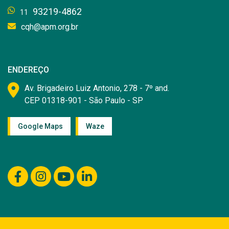
93219-4862
11
cqh@apm.org.br
ENDEREÇO
Av. Brigadeiro Luiz Antonio, 278 - 7º and.
CEP 01318-901 - São Paulo - SP
Google Maps
Waze