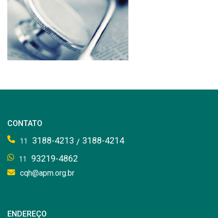
CONTATO
3188-4213
3188-4214
/
11
93219-4862
11
cqh@apm.org.br
ENDEREÇO