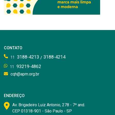
CONTATO
3188-4213
3188-4214
/
11
93219-4862
11
cqh@apm.org.br
ENDEREÇO
Av. Brigadeiro Luiz Antonio, 278 - 7º and.
CEP 01318-901 - São Paulo - SP