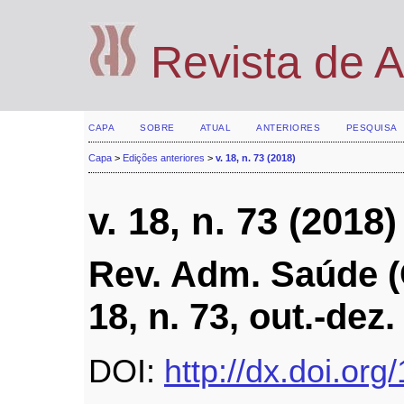
Revista de 
CAPA
SOBRE
ATUAL
ANTERIORES
PESQUISA
Capa
>
Edições anteriores
>
v. 18, n. 73 (2018)
v. 18, n. 73 (2018)
Rev. Adm. Saúde (O
18, n. 73, out.-dez
DOI:
http://dx.doi.or