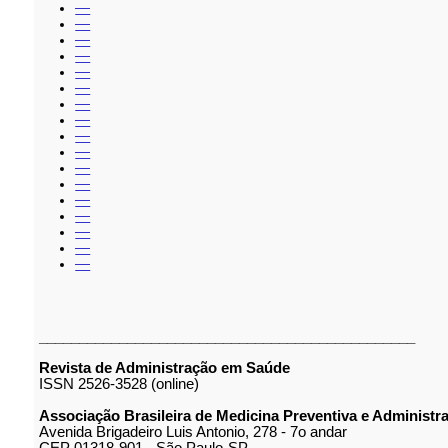
—
—
—
—
—
—
—
—
—
—
—
—
—
—
—
—
—
_______________________________________________
Revista de Administração em Saúde
ISSN 2526-3528 (online)
Associação Brasileira de Medicina Preventiva e Administ
Avenida Brigadeiro Luis Antonio, 278 - 7o andar
CEP 01318-901 - São Paulo-SP