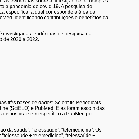
r as evidências sobre a utilização de tecnologias
nte a pandemia de covid-19. A pesquisa de
a específica, a qual corresponde a área da
Med, identificando contribuições e benefícios da
 é investigar as tendências de pesquisa na
do de 2020 a 2022.
as três bases de dados: Scientific Periodicals
Online (SciELO) e PubMed. Elas foram escolhidas
is dispostos, e em específico a PubMed por
ção da saúde”, “telessaúde”, “telemedicina”. Os
“telessaúde + telemedicina”, “telessaúde +