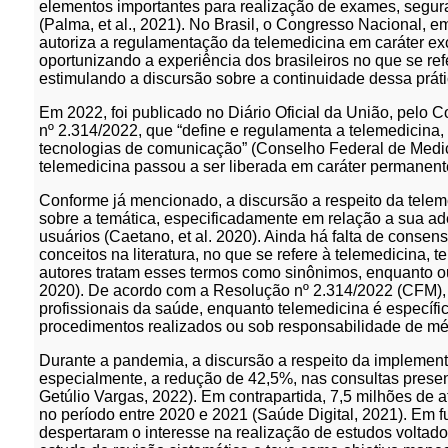
elementos importantes para realização de exames, segur
(Palma, et al., 2021). No Brasil, o Congresso Nacional, e
autoriza a regulamentação da telemedicina em caráter ex
oportunizando a experiência dos brasileiros no que se re
estimulando a discursão sobre a continuidade dessa práti
Em 2022, foi publicado no Diário Oficial da União, pelo
nº 2.314/2022, que “define e regulamenta a telemedicina
tecnologias de comunicação” (Conselho Federal de Medicin
telemedicina passou a ser liberada em caráter permanent
Conforme já mencionado, a discursão a respeito da telem
sobre a temática, especificadamente em relação a sua ad
usuários (Caetano, et al. 2020). Ainda há falta de consens
conceitos na literatura, no que se refere à telemedicina, 
autores tratam esses termos como sinônimos, enquanto o
2020). De acordo com a Resolução nº 2.314/2022 (CFM), 
profissionais da saúde, enquanto telemedicina é específic
procedimentos realizados ou sob responsabilidade de mé
Durante a pandemia, a discursão a respeito da implement
especialmente, a redução de 42,5%, nas consultas presen
Getúlio Vargas, 2022). Em contrapartida, 7,5 milhões de 
no período entre 2020 e 2021 (Saúde Digital, 2021). Em 
despertaram o interesse na realização de estudos voltados