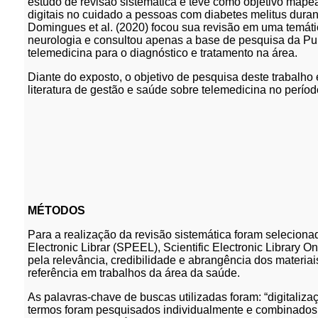
estudo de revisão sistemática e teve como objetivo mapea
digitais no cuidado a pessoas com diabetes melitus dura
Domingues et al. (2020) focou sua revisão em uma temátic
neurologia e consultou apenas a base de pesquisa da Pub
telemedicina para o diagnóstico e tratamento na área.
Diante do exposto, o objetivo de pesquisa deste trabalho
literatura de gestão e saúde sobre telemedicina no perío
MÉTODOS
Para a realização da revisão sistemática foram selecionad
Electronic Librar (SPEEL), Scientific Electronic Library 
pela relevância, credibilidade e abrangência dos materia
referência em trabalhos da área da saúde.
As palavras-chave de buscas utilizadas foram: “digitaliza
termos foram pesquisados individualmente e combinados: 