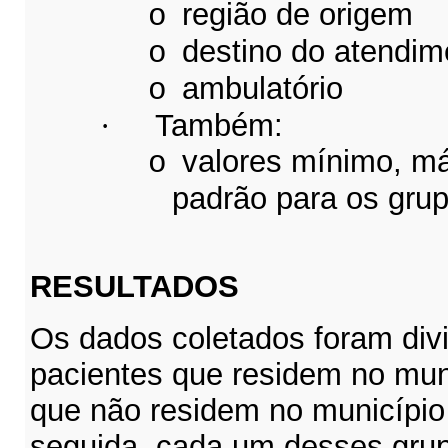
região de origem
o
destino do atendim
o
ambulatório
o
·
Também:
valores mínimo, m
o
padrão para os gru
RESULTADOS
Os dados coletados foram divi
pacientes que residem no mun
que não residem no municípi
seguida, cada um desses grupo