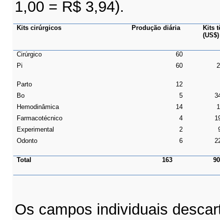
1,00 = R$ 3,94).
Kits cirúrgicos
Produção diária
Kits 
(US$)
Cirúrgico
60
Pi
60
2
Parto
12
Bo
5
3
Hemodinâmica
14
1
Farmacotécnico
4
1
Experimental
2
Odonto
6
2
Total
163
90
Os campos individuais descar