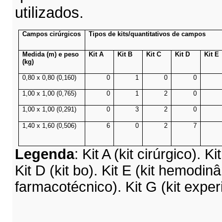
utilizados.
Campos cirúrgicos
Tipos de kits/quantitativos de campos
Medida (m) e peso
Kit A
Kit B
Kit C
Kit D
Kit E
(kg)
0,80 x 0,80 (0,160)
0
1
0
0
1,00 x 1,00 (0,765)
0
1
2
0
1,00 x 1,00 (0,291)
0
3
2
0
1,40 x 1,60 (0,506)
6
0
2
7
Legenda
:
Kit A (kit cirúrgico). Kit
Kit D (kit bo).
Kit E (kit hemodinâm
farmacotécnico). Kit G (kit experi