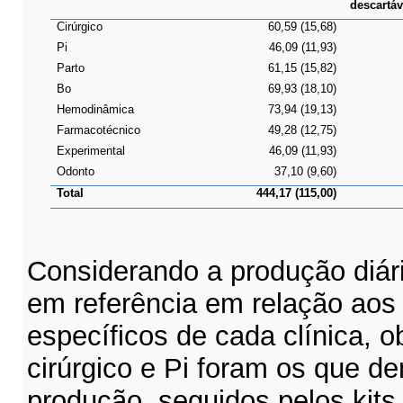
descartáv
Cirúrgico
60,59 (15,68)
Pi
46,09 (11,93)
Parto
61,15 (15,82)
Bo
69,93 (18,10)
Hemodinâmica
73,94 (19,13)
Farmacotécnico
49,28 (12,75)
Experimental
46,09 (11,93)
Odonto
37,10 (9,60)
Total
444,17 (115,00)
Considerando a produção diár
em referência em relação aos 
específicos de cada clínica
,
ob
cirúrgico e Pi
foram
os que de
produção, seguidos pelos kit