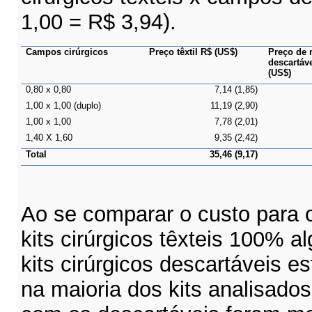
1,00 = R$ 3,94).
Campos cirúrgicos
Preço têxtil R$ (US$)
Preço de
descartáve
(US$)
0,80 x 0,80
7,14 (1,85)
1,00 x 1,00 (duplo)
11,19 (2,90)
1,00 x 1,00
7,78 (2,01)
1,40 X 1,60
9,35 (2,42)
Total
35,46 (9,17)
Ao se comparar o custo para 
k
its cirúrgicos têxteis 100% 
k
its cirúrgicos descartáveis e
na maioria dos kits analisados