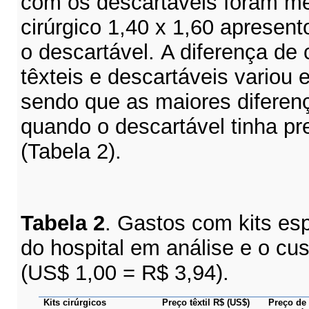
com os descartáveis foram m
cirúrgico 1,40 x 1,60 apresen
o descartável.
A diferença de 
têxteis e descartáveis variou 
sendo que as maiores diferen
quando o descartável tinha pr
(
Tabela
2).
Tabela 2
. Gastos
com kits esp
do hospital em análise
e o
cust
(US$ 1,00 = R$ 3,94).
Kits cirúrgicos
Preço têxtil R$ (US$)
Preço de