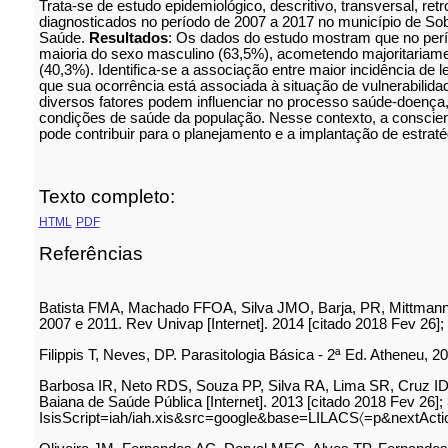
Trata-se de estudo epidemiológico, descritivo, transversal, re
diagnosticados no período de 2007 a 2017 no município de Sob
Saúde.
Resultados
: Os dados do estudo mostram que no perío
maioria do sexo masculino (63,5%), acometendo majoritariamen
(40,3%). Identifica-se a associação entre maior incidência de 
que sua ocorrência está associada à situação de vulnerabilida
diversos fatores podem influenciar no processo saúde-doença, 
condições de saúde da população. Nesse contexto, a conscient
pode contribuir para o planejamento e a implantação de estraté
Texto completo:
HTML
PDF
Referências
Batista FMA, Machado FFOA, Silva JMO, Barja, PR, Mittmann J,
2007 e 2011. Rev Univap [Internet]. 2014 [citado 2018 Fev 26]; 
Filippis T, Neves, DP. Parasitologia Básica - 2ª Ed. Atheneu, 2
Barbosa IR, Neto RDS, Souza PP, Silva RA, Lima SR, Cruz IDD
Baiana de Saúde Pública [Internet]. 2013 [citado 2018 Fev 26]; 
IsisScript=iah/iah.xis&src=google&base=LILACS〈=p&nextAc