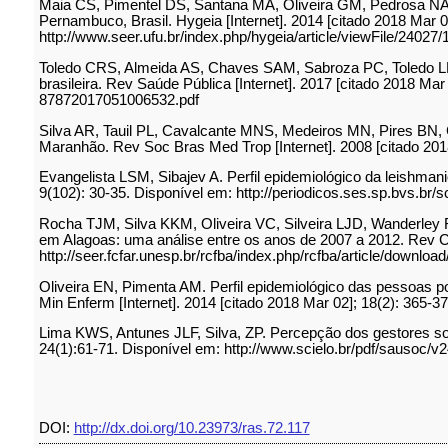
Maia CS, Pimentel DS, Santana MA, Oliveira GM, Pedrosa NA, N
Pernambuco, Brasil. Hygeia [Internet]. 2014 [citado 2018 Mar 
http://www.seer.ufu.br/index.php/hygeia/article/viewFile/24027
Toledo CRS, Almeida AS, Chaves SAM, Sabroza PC, Toledo LM
brasileira. Rev Saúde Pública [Internet]. 2017 [citado 2018 Ma
87872017051006532.pdf
Silva AR, Tauil PL, Cavalcante MNS, Medeiros MN, Pires BN, 
Maranhão. Rev Soc Bras Med Trop [Internet]. 2008 [citado 2018
Evangelista LSM, Sibajev A. Perfil epidemiológico da leishmani
9(102): 30-35. Disponível em: http://periodicos.ses.sp.bvs.b
Rocha TJM, Silva KKM, Oliveira VC, Silveira LJD, Wanderley FS
em Alagoas: uma análise entre os anos de 2007 a 2012. Rev Ciê
http://seer.fcfar.unesp.br/rcfba/index.php/rcfba/article/downloa
Oliveira EN, Pimenta AM. Perfil epidemiológico das pessoas p
Min Enferm [Internet]. 2014 [citado 2018 Mar 02]; 18(2): 365-3
Lima KWS, Antunes JLF, Silva, ZP. Percepção dos gestores sob
24(1):61-71. Disponível em: http://www.scielo.br/pdf/sausoc/
DOI:
http://dx.doi.org/10.23973/ras.72.117