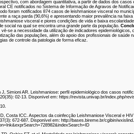
trospectivo, com abordagem quantitativa, a partir de dados dos casos
ral CE notificados no Sistema de Informação de Agravos de Notifica
do foram notificados 874 casos de leishmaniose visceral no municí
te a raça parda (90,6%) e apresentando maior prevalência na faixa e
leishmaniose visceral e piores condições de vida e baixa escolaridade
de social na qual se encontra uma grande parte da população.
Concl
vê-se a necessidade da utilização de indicadores epidemiológicos, q
ização das populações, além do apoio dos profissionais de saúde na 
gias de controle da patologia de forma eficaz.
 Simioni AR. Leishmaniose: perfil epidemiológico dos casos notific
20(35): 02-13. Disponível em: https://revista.univap.br/index.php/revi
010.
, Costa ICC. Aspectos da coinfecção Leishmaniose Visceral e HIV 
37(3): 672-687. Disponível em: http://bases.bireme.br/cgibin/wxislind.
tion=lnk&exprSearch=728982&indexSearch=ID