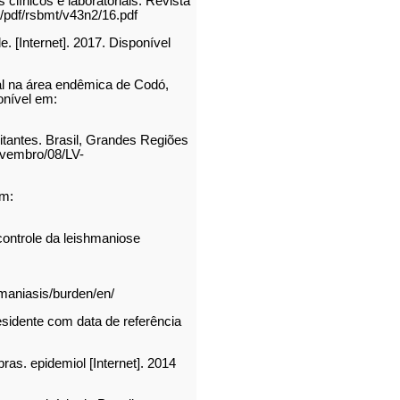
clínicos e laboratoriais. Revista
r/pdf/rsbmt/v43n2/16.pdf
. [Internet]. 2017. Disponível
al na área endêmica de Codó,
onível em:
itantes. Brasil, Grandes Regiões
novembro/08/LV-
em:
controle da leishmaniose
hmaniasis/burden/en/
sidente com data de referência
as. epidemiol [Internet]. 2014