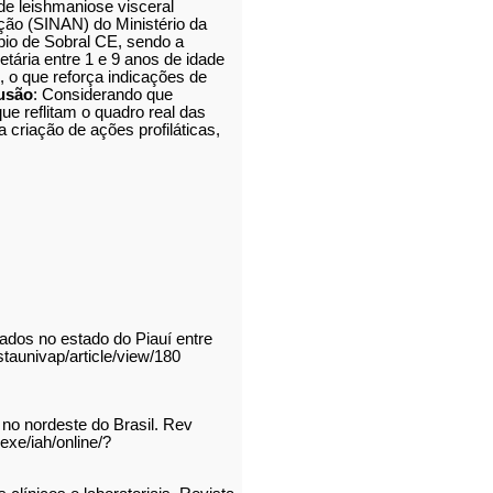
 de leishmaniose visceral
ção (SINAN) do Ministério da
pio de Sobral CE, sendo a
tária entre 1 e 9 anos de idade
, o que reforça indicações de
usão
: Considerando que
ue reflitam o quadro real das
criação de ações profiláticas,
ados no estado do Piauí entre
staunivap/article/view/180
no nordeste do Brasil. Rev
exe/iah/online/?