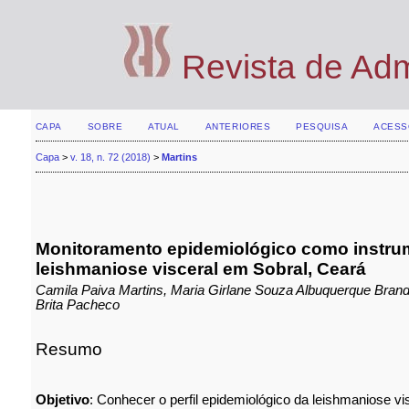
Revista de Ad
CAPA
SOBRE
ATUAL
ANTERIORES
PESQUISA
ACESS
Capa
>
v. 18, n. 72 (2018)
>
Martins
Monitoramento epidemiológico como instrume
leishmaniose visceral em Sobral, Ceará
Camila Paiva Martins, Maria Girlane Souza Albuquerque Brand
Brita Pacheco
Resumo
Objetivo
: Conhecer o perfil epidemiológico da leishmaniose vi