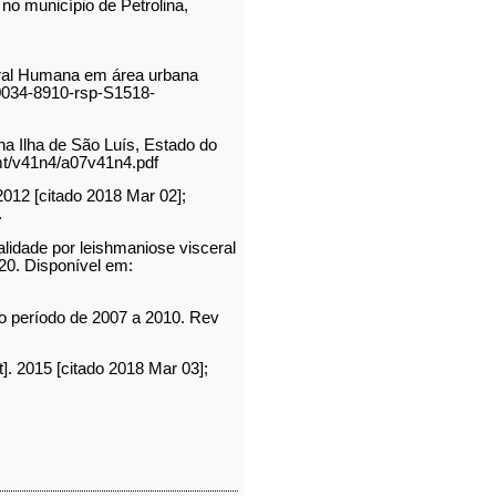
o município de Petrolina,
eral Humana em área urbana
t_0034-8910-rsp-S1518-
a Ilha de São Luís, Estado do
bmt/v41n4/a07v41n4.pdf
2012 [citado 2018 Mar 02];
.
lidade por leishmaniose visceral
20. Disponível em:
no período de 2007 a 2010. Rev
. 2015 [citado 2018 Mar 03];