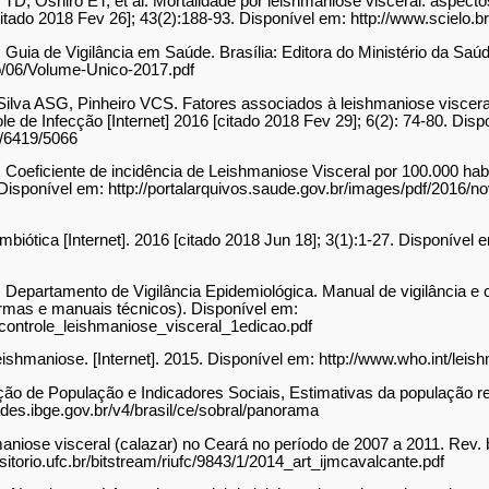
, Oshiro ET, et al. Mortalidade por leishmaniose visceral: aspectos 
citado 2018 Fev 26]; 43(2):188-93. Disponível em: http://www.scielo.b
 Guia de Vigilância em Saúde. Brasília: Editora do Ministério da Saúde
ro/06/Volume-Unico-2017.pdf
ilva ASG, Pinheiro VCS. Fatores associados à leishmaniose viscer
e de Infecção [Internet] 2016 [citado 2018 Fev 29]; 6(2): 74-80. Disp
ew/6419/5066
. Coeficiente de incidência de Leishmaniose Visceral por 100.000 hab
. Disponível em: http://portalarquivos.saude.gov.br/images/pdf/2016/
imbiótica [Internet]. 2016 [citado 2018 Jun 18]; 3(1):1-27. Disponível 
, Departamento de Vigilância Epidemiológica. Manual de vigilância e 
Normas e manuais técnicos). Disponível em:
controle_leishmaniose_visceral_1edicao.pdf
hmaniose. [Internet]. 2015. Disponível em: http://www.who.int/leis
ão de População e Indicadores Sociais, Estimativas da população re
dades.ibge.gov.br/v4/brasil/ce/sobral/panorama
iose visceral (calazar) no Ceará no período de 2007 a 2011. Rev. br
sitorio.ufc.br/bitstream/riufc/9843/1/2014_art_ijmcavalcante.pdf