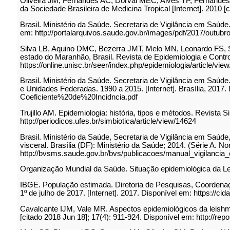
Oliveira JM, Fernandes AC, Dorval MEC, Alves TP, Fernandes TD
da Sociedade Brasileira de Medicina Tropical [Internet]. 2010 [
Brasil. Ministério da Saúde. Secretaria de Vigilância em Saúde.
em: http://portalarquivos.saude.gov.br/images/pdf/2017/outub
Silva LB, Aquino DMC, Bezerra JMT, Melo MN, Leonardo FS, S
estado do Maranhão, Brasil. Revista de Epidemiologia e Control
https://online.unisc.br/seer/index.php/epidemiologia/article/vi
Brasil. Ministério da Saúde. Secretaria de Vigilância em Saúde
e Unidades Federadas. 1990 a 2015. [Internet]. Brasília, 2017
Coeficiente%20de%20Incidncia.pdf
Trujillo AM. Epidemiologia: história, tipos e métodos. Revista S
http://periodicos.ufes.br/simbiotica/article/view/14624
Brasil. Ministério da Saúde, Secretaria de Vigilância em Saúde
visceral. Brasília (DF): Ministério da Saúde; 2014. (Série A. 
http://bvsms.saude.gov.br/bvs/publicacoes/manual_vigilancia_
Organização Mundial da Saúde. Situação epidemiológica da Leis
IBGE. População estimada. Diretoria de Pesquisas, Coordenaç
1º de julho de 2017. [Internet]. 2017. Disponível em: https://ci
Cavalcante IJM, Vale MR. Aspectos epidemiológicos da leishman
[citado 2018 Jun 18]; 17(4): 911-924. Disponível em: http://repo