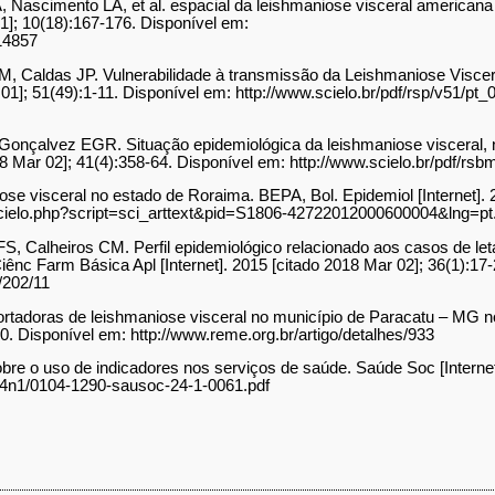
ascimento LA, et al. espacial da leishmaniose visceral americana n
01]; 10(18):167-176. Disponível em:
/14857
, Caldas JP. Vulnerabilidade à transmissão da Leishmaniose Visc
r 01]; 51(49):1-11. Disponível em: http://www.scielo.br/pdf/rsp/v51/p
Gonçalvez EGR. Situação epidemiológica da leishmaniose visceral, n
 Mar 02]; 41(4):358-64. Disponível em: http://www.scielo.br/pdf/rs
ose visceral no estado de Roraima. BEPA, Bol. Epidemiol [Internet]. 
r/scielo.php?script=sci_arttext&pid=S1806-42722012000600004&lng=pt
, Calheiros CM. Perfil epidemiológico relacionado aos casos de leta
nc Farm Básica Apl [Internet]. 2015 [citado 2018 Mar 02]; 36(1):17-
d/202/11
ortadoras de leishmaniose visceral no município de Paracatu – MG 
70. Disponível em: http://www.reme.org.br/artigo/detalhes/933
re o uso de indicadores nos serviços de saúde. Saúde Soc [Internet]
v24n1/0104-1290-sausoc-24-1-0061.pdf